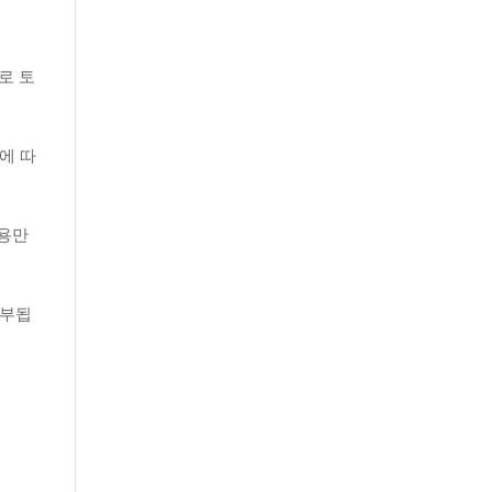
로 토
에 따
비용만
납부됩