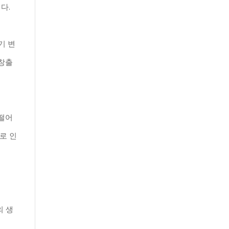
다.
기 변
 창출
 떨어
로 인
의 생