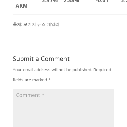
2.37%
2.38%
-0.01
2
ARM
출처: 모기지 뉴스 데일리
Submit a Comment
Your email address will not be published.
Required
fields are marked
*