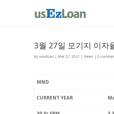
3월 27일 모기지 이자
by
usezloan
|
Mar 27, 2021
|
News
|
0 comme
MND
CURRENT YEAR
Ma
30 Yr FRM
3.