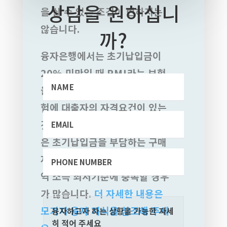
상담을 원하십니
을
살
수
있는
조건이
변하지는
않습니다
.
까?
융자은행에서는
초기납입금이
20%
미만일
때
PMI
라는
보험
을
가입토록
요구합니다
.
이
보
험에
대출자의
자격요건이
있는
것은
아닙니다
. 3%
정도의
낮
은
초기납입금을
부담하는
구매
자는
최초
주택
구매자
또는
지
역
소득
최저기준에
충족할
경우
가
많습니다
.
더
자세한
내용은
모기지
융자
지식을
참조해
주세