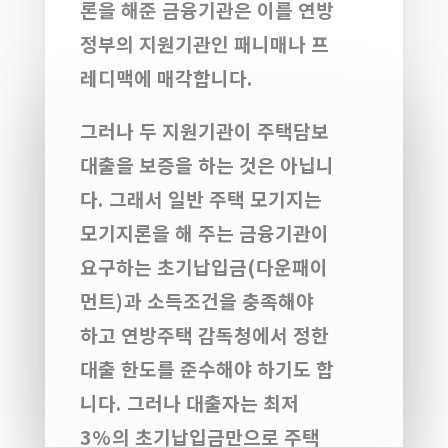
론을
해준
금융기관은
이를
연방
정부의
지원기관인
패니매나
프
레디맥에
매각합니다
.
그러나
두
지원기관이
주택담보
대출을
보증을
하는
것은
아닙니
다
.
그래서
일반
주택
모기지는
모기지론을
해
주는
금융기관이
요구하는
초기납입금
(
다운패이
먼트
)
과
소득조건을
충족해야
하고
연방주택
감독청에서
정한
대출
한도를
준수해야
하기도
합
니다
.
그러나
대출자는
최저
3%
의
초기납입금만으로
주택